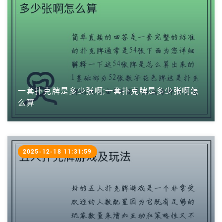
一套扑克牌是多少张啊;一套扑克牌是多少张啊怎
么算
2025-12-18 11:31:59