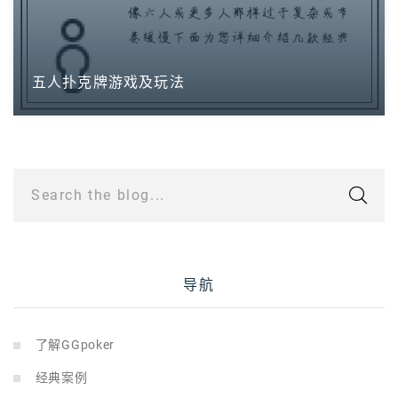
五人扑克牌游戏及玩法
Search the blog...
导航
了解GGpoker
经典案例