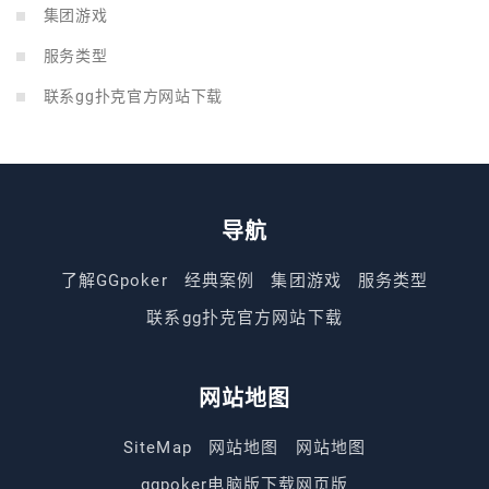
集团游戏
服务类型
联系gg扑克官方网站下载
导航
了解GGpoker
经典案例
集团游戏
服务类型
联系gg扑克官方网站下载
网站地图
SiteMap
网站地图
网站地图
ggpoker电脑版下载网页版